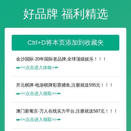
好品牌 福利精选
Ctrl+D将本页添加到收藏夹
金沙国际-20年国际老品牌,全球顶级娱乐！！！
➡️<<点击进入体验>⬅️
开元棋牌-电游棋牌彩票捕鱼,注册就送595元！！！
➡️<<点击进入领取>>⬅️
澳门新葡京-万人在线实力平台,注册就送587元！！！
➡️<<点击进入领取>>⬅️